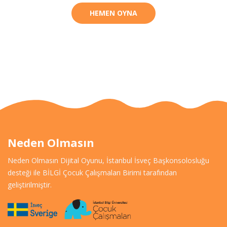
HEMEN OYNA
Neden Olmasın
Neden Olmasın Dijital Oyunu, İstanbul İsveç Başkonsolosluğu
desteği ile BİLGİ Çocuk Çalışmaları Birimi tarafından
geliştirilmiştir.